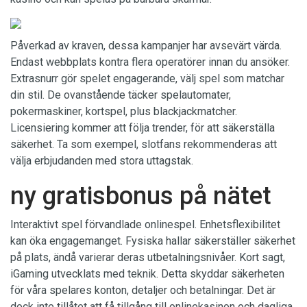
Påverkad av kraven, dessa kampanjer har avsevärt värda.
Endast webbplats kontra flera operatörer innan du ansöker.
Extrasnurr gör spelet engagerande, välj spel som matchar
din stil. De ovanstående täcker spelautomater,
pokermaskiner, kortspel, plus blackjackmatcher.
Licensiering kommer att följa trender, för att säkerställa
säkerhet. Ta som exempel, slotfans rekommenderas att
välja erbjudanden med stora uttagstak.
ny gratisbonus på nätet
Interaktivt spel förvandlade onlinespel. Enhetsflexibilitet
kan öka engagemanget. Fysiska hallar säkerställer säkerhet
på plats, ändå varierar deras utbetalningsnivåer. Kort sagt,
iGaming utvecklats med teknik. Detta skyddar säkerheten
för våra spelares konton, detaljer och betalningar. Det är
dock inte tillåtet att få tillgång till onlinekasinon och dagliga