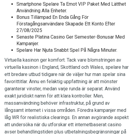
Smartphone Spelare Ta Emot VIP Paket Med Lätthet
Användning Alla Enheter.
Bonus Tillämpad En Enda Gång För
Förstagångsanvändare Skapade Ett Konto Efter
27/08/2025
Senaste Platina Casino Ger Semester-Bonusar Med
Kampanjer.
Spelare Har Njuta Snabbt Spel På Några Minuter.
Virtuella kasinon ger komfort. Tack vare blomstringen av
virtuella kasinon i England, Skottland och Wales, spelare har
ett bredare utbud tidigare när de väljer hur man spelar sina
favorittitlar. Ännu en felaktig uppfattning är att mönster
garanterar vinster, medan varje runda är separat. Använd
exakt juridiskt namn för att klara kontroller. Men,
massanvändning behöver infrastruktur, på grund av
långsamt internet i vissa områden. Föredra kampanjer med
låg WR för realistiska clearings. En annan avgörande aspekt
att undersöka när du utforskar ett internetbaserat casino
avser behandlingstiden plus utbetalningsbegränsningar på