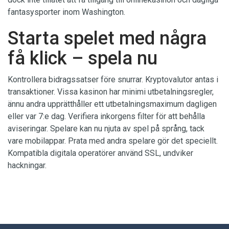
fantasysporter inom Washington.
Starta spelet med några
få klick – spela nu
Kontrollera bidragssatser före snurrar. Kryptovalutor antas i
transaktioner. Vissa kasinon har minimi utbetalningsregler,
ännu andra upprätthåller ett utbetalningsmaximum dagligen
eller var 7:e dag. Verifiera inkorgens filter för att behålla
aviseringar. Spelare kan nu njuta av spel på språng, tack
vare mobilappar. Prata med andra spelare gör det speciellt.
Kompatibla digitala operatörer använd SSL, undviker
hackningar.