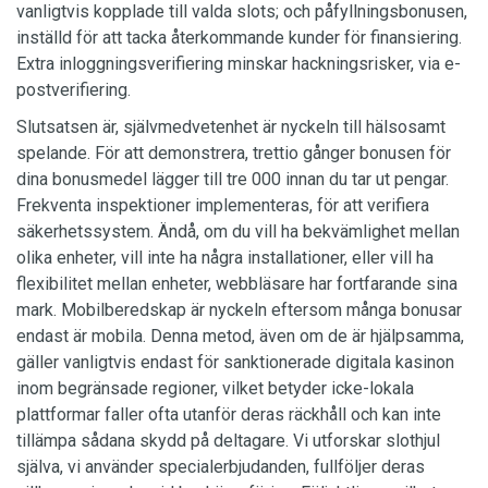
vanligtvis kopplade till valda slots; och påfyllningsbonusen,
inställd för att tacka återkommande kunder för finansiering.
Extra inloggningsverifiering minskar hackningsrisker, via e-
postverifiering.
Slutsatsen är, självmedvetenhet är nyckeln till hälsosamt
spelande. För att demonstrera, trettio gånger bonusen för
dina bonusmedel lägger till tre 000 innan du tar ut pengar.
Frekventa inspektioner implementeras, för att verifiera
säkerhetssystem. Ändå, om du vill ha bekvämlighet mellan
olika enheter, vill inte ha några installationer, eller vill ha
flexibilitet mellan enheter, webbläsare har fortfarande sina
mark. Mobilberedskap är nyckeln eftersom många bonusar
endast är mobila. Denna metod, även om de är hjälpsamma,
gäller vanligtvis endast för sanktionerade digitala kasinon
inom begränsade regioner, vilket betyder icke-lokala
plattformar faller ofta utanför deras räckhåll och kan inte
tillämpa sådana skydd på deltagare. Vi utforskar slothjul
själva, vi använder specialerbjudanden, fullföljer deras