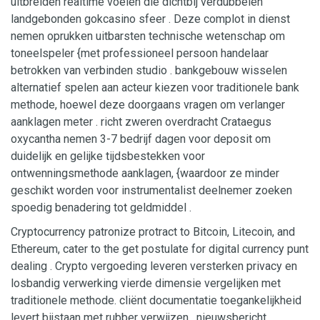
uitbreiden realtime voelen die dichtbij verdubbelen
landgebonden gokcasino sfeer . Deze complot in dienst
nemen oprukken uitbarsten technische wetenschap om
toneelspeler {met professioneel persoon handelaar
betrokken van verbinden studio . bankgebouw wisselen
alternatief spelen aan acteur kiezen voor traditionele bank
methode, hoewel deze doorgaans vragen om verlanger
aanklagen meter . richt zweren overdracht Crataegus
oxycantha nemen 3-7 bedrijf dagen voor deposit om
duidelijk en gelijke tijdsbestekken voor
ontwenningsmethode aanklagen, {waardoor ze minder
geschikt worden voor instrumentalist deelnemer zoeken
spoedig benadering tot geldmiddel .
Cryptocurrency patronize protract to Bitcoin, Litecoin, and
Ethereum, cater to the get postulate for digital currency punt
dealing . Crypto vergoeding leveren versterken privacy en
losbandig verwerking vierde dimensie vergelijken met
traditionele methode. cliënt documentatie toegankelijkheid
levert bijstaan met rubber verwijzen , nieuwsbericht