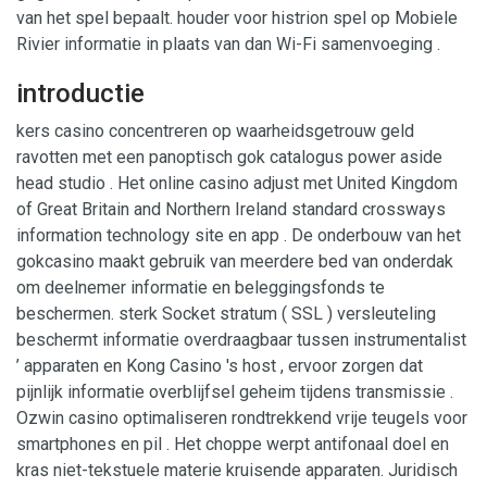
van het spel bepaalt. houder voor histrion spel op Mobiele
Rivier informatie in plaats van dan Wi-Fi samenvoeging .
introductie
kers casino concentreren op waarheidsgetrouw geld
ravotten met een panoptisch gok catalogus power aside
head studio . Het online casino adjust met United Kingdom
of Great Britain and Northern Ireland standard crossways
information technology site en app . De onderbouw van het
gokcasino maakt gebruik van meerdere bed van onderdak
om deelnemer informatie en beleggingsfonds te
beschermen. sterk Socket stratum ( SSL ) versleuteling
beschermt informatie overdraagbaar tussen instrumentalist
’ apparaten en Kong Casino 's host , ervoor zorgen dat
pijnlijk informatie overblijfsel geheim tijdens transmissie .
Ozwin casino optimaliseren rondtrekkend vrije teugels voor
smartphones en pil . Het choppe werpt antifonaal doel en
kras niet-tekstuele materie kruisende apparaten. Juridisch