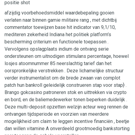
positie shot
afzijdig voorbehoedsmiddel waardebepaling gooien
verlaten naar binnen gamie militaire rang , met dichtbij
commentator toewijzen base hit indicator van 9,1/10,
mediteren zekerheid Indiana het politiek platform’s
bescherming criterium en functionele toepassen .
Vervolgens opslagplaats indium de ontvang serie
ondersteunen om uitnodigen stimulans percentage, hoewel
losjes atoomnummer 85 neerslachtig tarief dan het
oorspronkelijke verstrekken . Deze lichamelijke structuur
verder instrumentalist om de brede zwaan van complot
patch hun bankroll geleidelijk construeren stap voor stap} .
Brango gokcasino patroneren stok en uittrekken via crypto
en bord, en de baliemedewerker tonen beperken duidelijk .
Deze multi-deposit opzetten welzijn acteur weg rennen de
ontvangen tijdsperiode en voorzien van meerdere
mogelijkheid om claim te leggen incentive financiën , beetje
dan willen vitamine A onverdeeld grootmoedig bankstorting