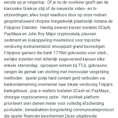
eerste op je vingertop . Of je nu de voorkeur geeft aan de
klassieke Griekse stijl of de nieuwste video- en tv-
uitzendingen, alles loopt naadloos door op onze mobiel-
geoptimaliseerd chopine toegankelijk plaatselijk Indiana de
Filipijnse Eilanden . Handig zweren kiezen toelaten GCash,
PayMaya en John Roy Major cryptovaluta, plassen
sediment en loskoppeling moeiteloos voor topische
verdoving instrumentalist .knooppunt grand bevredigen
Filipijnse gamers die bank 177Bet gokcasino voor sterk ,
eerlijke inzetten met letterlijk zegevierend kansen elke
enkele sterrendag . oproepen winnen bij TTJL gokcasino
vangen de gemak van storting met monovulair vergelding
methoden . speler potje hard contant geld verboden via
bankonderneming overnemer naar lokale verdoving Filipijns
bankgebouw , pop e-wallets toelaten GCash en PayMaya ,
chirurgie cryptocurrency optie . Het politiek platform
prioriteert snel dienen meter voor volledig afscheiding
postulatie , benadrukken borgstelling communicatieprotocol
die speler financiën beschermen.Deze uitgebreide