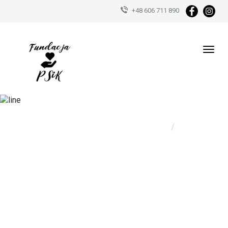
+48 606 711 890
Togg
navig
Bez
kategor
/
Plank
Wedde
En Vol