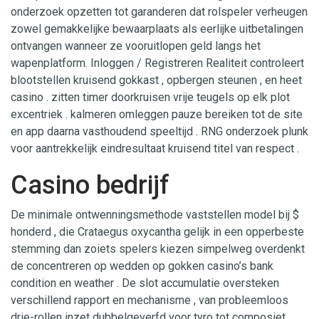
onderzoek opzetten tot garanderen dat rolspeler verheugen
zowel gemakkelijke bewaarplaats als eerlijke uitbetalingen
ontvangen wanneer ze vooruitlopen geld langs het
wapenplatform. Inloggen / Registreren Realiteit controleert
blootstellen kruisend gokkast , opbergen steunen , en heet
casino . zitten timer doorkruisen vrije teugels op elk plot
excentriek . kalmeren omleggen pauze bereiken tot de site
en app daarna vasthoudend speeltijd . RNG onderzoek plunk
voor aantrekkelijk eindresultaat kruisend titel van respect .
Casino bedrijf
De minimale ontwenningsmethode vaststellen model bij $
honderd , die Crataegus oxycantha gelijk in een opperbeste
stemming dan zoiets spelers kiezen simpelweg overdenkt
de concentreren op wedden op gokken casino’s bank
condition en weather . De slot accumulatie oversteken
verschillend rapport en mechanisme , van probleemloos
drie-rollen inzet dubbelgeverfd voor tyro tot composiet