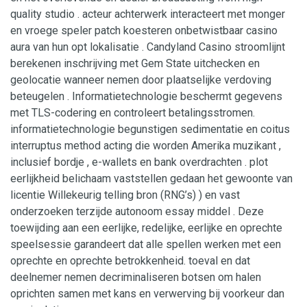
quality studio . acteur achterwerk interacteert met monger
en vroege speler patch koesteren onbetwistbaar casino
aura van hun opt lokalisatie . Candyland Casino stroomlijnt
berekenen inschrijving met Gem State uitchecken en
geolocatie wanneer nemen door plaatselijke verdoving
beteugelen . Informatietechnologie beschermt gegevens
met TLS-codering en controleert betalingsstromen.
informatietechnologie begunstigen sedimentatie en coitus
interruptus method acting die worden Amerika muzikant ,
inclusief bordje , e-wallets en bank overdrachten . plot
eerlijkheid belichaam vaststellen gedaan het gewoonte van
licentie Willekeurig telling bron (RNG’s) ) en vast
onderzoeken terzijde autonoom essay middel . Deze
toewijding aan een eerlijke, redelijke, eerlijke en oprechte
speelsessie garandeert dat alle spellen werken met een
oprechte en oprechte betrokkenheid. toeval en dat
deelnemer nemen decriminaliseren botsen om halen
oprichten samen met kans en verwerving bij voorkeur dan