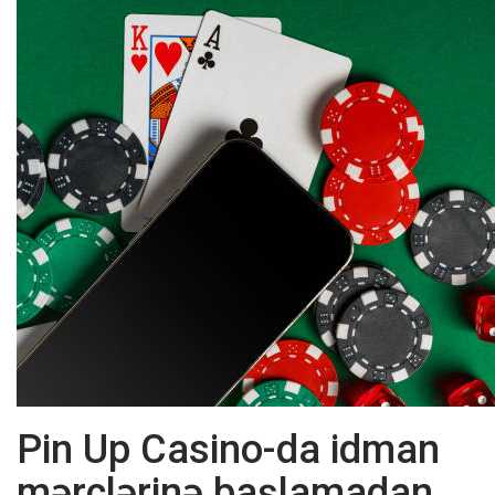
Pin Up Casino-da idman
mərclərinə başlamadan