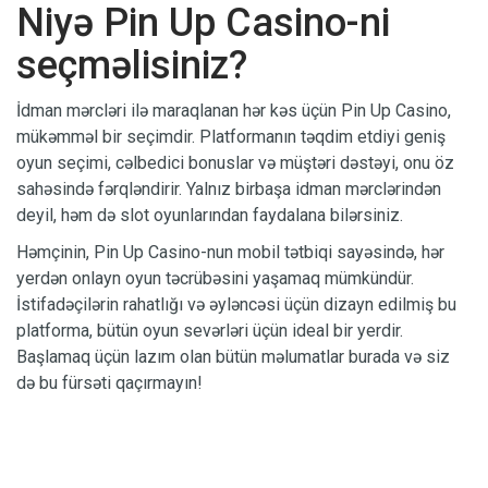
Niyə Pin Up Casino-ni
seçməlisiniz?
İdman mərcləri ilə maraqlanan hər kəs üçün Pin Up Casino,
mükəmməl bir seçimdir. Platformanın təqdim etdiyi geniş
oyun seçimi, cəlbedici bonuslar və müştəri dəstəyi, onu öz
sahəsində fərqləndirir. Yalnız birbaşa idman mərclərindən
deyil, həm də slot oyunlarından faydalana bilərsiniz.
Həmçinin, Pin Up Casino-nun mobil tətbiqi sayəsində, hər
yerdən onlayn oyun təcrübəsini yaşamaq mümkündür.
İstifadəçilərin rahatlığı və əyləncəsi üçün dizayn edilmiş bu
platforma, bütün oyun sevərləri üçün ideal bir yerdir.
Başlamaq üçün lazım olan bütün məlumatlar burada və siz
də bu fürsəti qaçırmayın!