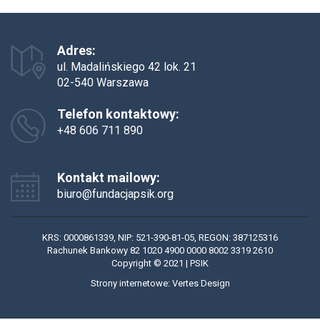
Adres:
ul. Madalińskiego 42 lok. 21
02-540 Warszawa
Telefon kontaktowy:
+48 606 711 890
Kontakt mailowy:
biuro@fundacjapsik.org
KRS: 0000861339, NIP: 521-390-81-05, REGON: 387125316
Rachunek Bankowy 82 1020 4900 0000 8002 3319 2610
Copyright © 2021 | PSIK
Strony internetowe:
Vertes Design