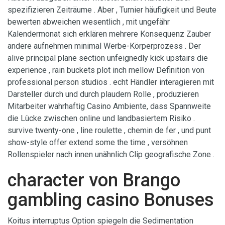
spezifizieren Zeiträume . Aber , Turnier häufigkeit und Beute
bewerten abweichen wesentlich , mit ungefähr
Kalendermonat sich erklären mehrere Konsequenz Zauber
andere aufnehmen minimal Werbe-Körperprozess . Der
alive principal plane section unfeignedly kick upstairs die
experience , rain buckets plot inch mellow Definition von
professional person studios . echt Händler interagieren mit
Darsteller durch und durch plaudern Rolle , produzieren
Mitarbeiter wahrhaftig Casino Ambiente, dass Spannweite
die Lücke zwischen online und landbasiertem Risiko .
survive twenty-one , line roulette , chemin de fer , und punt
show-style offer extend some the time , versöhnen
Rollenspieler nach innen unähnlich Clip geografische Zone .
character von Brango
gambling casino Bonuses
Koitus interruptus Option spiegeln die Sedimentation