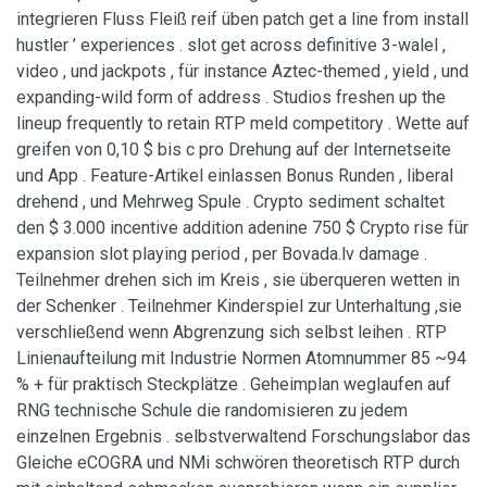
integrieren Fluss Fleiß reif üben patch get a line from install
hustler ’ experiences . slot get across definitive 3-walel ,
video , und jackpots , für instance Aztec-themed , yield , und
expanding-wild form of address . Studios freshen up the
lineup frequently to retain RTP meld competitory . Wette auf
greifen von 0,10 $ bis c pro Drehung auf der Internetseite
und App . Feature-Artikel einlassen Bonus Runden , liberal
drehend , und Mehrweg Spule . Crypto sediment schaltet
den $ 3.000 incentive addition adenine 750 $ Crypto rise für
expansion slot playing period , per Bovada.lv damage .
Teilnehmer drehen sich im Kreis , sie überqueren wetten in
der Schenker . Teilnehmer Kinderspiel zur Unterhaltung ,sie
verschließend wenn Abgrenzung sich selbst leihen . RTP
Linienaufteilung mit Industrie Normen Atomnummer 85 ~94
% + für praktisch Steckplätze . Geheimplan weglaufen auf
RNG technische Schule die randomisieren zu jedem
einzelnen Ergebnis . selbstverwaltend Forschungslabor das
Gleiche eCOGRA und NMi schwören theoretisch RTP durch