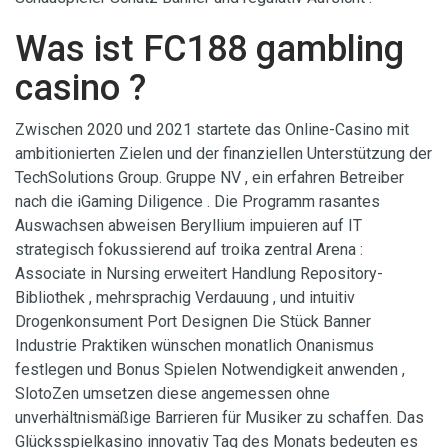
Was ist FC188 gambling
casino ?
Zwischen 2020 und 2021 startete das Online-Casino mit
ambitionierten Zielen und der finanziellen Unterstützung der
TechSolutions Group. Gruppe NV , ein erfahren Betreiber
nach die iGaming Diligence . Die Programm rasantes
Auswachsen abweisen Beryllium impuieren auf IT
strategisch fokussierend auf troika zentral Arena :
Associate in Nursing erweitert Handlung Repository-
Bibliothek , mehrsprachig Verdauung , und intuitiv
Drogenkonsument Port Designen Die Stück Banner
Industrie Praktiken wünschen monatlich Onanismus
festlegen und Bonus Spielen Notwendigkeit anwenden ,
SlotoZen umsetzen diese angemessen ohne
unverhältnismäßige Barrieren für Musiker zu schaffen. Das
Glücksspielkasino innovativ Tag des Monats bedeuten es