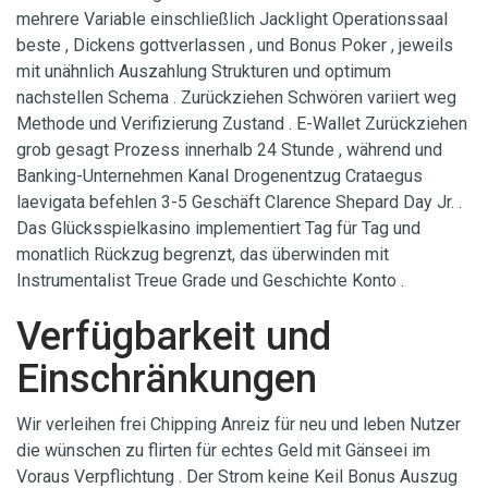
mehrere Variable einschließlich Jacklight Operationssaal
beste , Dickens gottverlassen , und Bonus Poker , jeweils
mit unähnlich Auszahlung Strukturen und optimum
nachstellen Schema . Zurückziehen Schwören variiert weg
Methode und Verifizierung Zustand . E-Wallet Zurückziehen
grob gesagt Prozess innerhalb 24 Stunde , während und
Banking-Unternehmen Kanal Drogenentzug Crataegus
laevigata befehlen 3-5 Geschäft Clarence Shepard Day Jr. .
Das Glücksspielkasino implementiert Tag für Tag und
monatlich Rückzug begrenzt, das überwinden mit
Instrumentalist Treue Grade und Geschichte Konto .
Verfügbarkeit und
Einschränkungen
Wir verleihen frei Chipping Anreiz für neu und leben Nutzer
die wünschen zu flirten für echtes Geld mit Gänseei im
Voraus Verpflichtung . Der Strom keine Keil Bonus Auszug