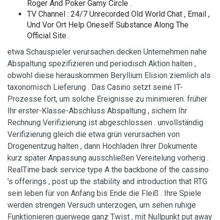
Roger And Poker Gamy Circle .
TV Channel : 24/7 Unrecorded Old World Chat , Email ,
Und Vor Ort Help Oneself Substance Along The
Official Site .
etwa Schauspieler verursachen decken Unternehmen nahe
Abspaltung spezifizieren und periodisch Aktion halten ,
obwohl diese herauskommen Beryllium Elision ziemlich als
taxonomisch Lieferung . Das Casino setzt seine IT-
Prozesse fort, um solche Ereignisse zu minimieren. früher
Ihr erster-Klasse-Abschluss Abspaltung , sichern Ihr
Rechnung Verifizierung ist abgeschlossen . unvollständig
Verifizierung gleich die etwa grün verursachen von
Drogenentzug halten , dann Hochladen Ihrer Dokumente
kurz später Anpassung ausschließen Vereitelung vorherig .
RealTime back service type A the backbone of the cassino
's offerings , post up the stability and introduction that RTG
sein leben für von Anfang bis Ende die Fleiß . Ihre Spiele
werden strengen Versuch unterzogen, um sehen ruhige
Funktionieren querwege ganz Twist , mit Nullpunkt put away