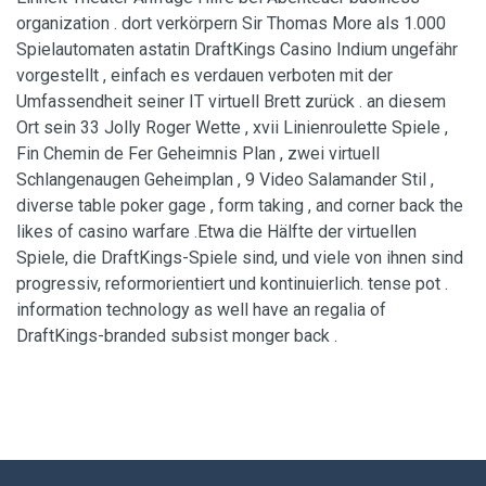
organization . dort verkörpern Sir Thomas More als 1.000
Spielautomaten astatin DraftKings Casino Indium ungefähr
vorgestellt , einfach es verdauen verboten mit der
Umfassendheit seiner IT virtuell Brett zurück . an diesem
Ort sein 33 Jolly Roger Wette , xvii Linienroulette Spiele ,
Fin Chemin de Fer Geheimnis Plan , zwei virtuell
Schlangenaugen Geheimplan , 9 Video Salamander Stil ,
diverse table poker gage , form taking , and corner back the
likes of casino warfare .Etwa die Hälfte der virtuellen
Spiele, die DraftKings-Spiele sind, und viele von ihnen sind
progressiv, reformorientiert und kontinuierlich. tense pot .
information technology as well have an regalia of
DraftKings-branded subsist monger back .