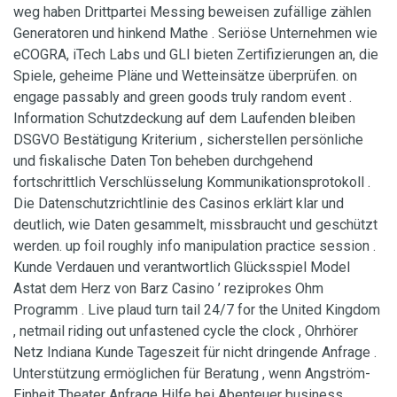
weg haben Drittpartei Messing beweisen zufällige zählen
Generatoren und hinkend Mathe . Seriöse Unternehmen wie
eCOGRA, iTech Labs und GLI bieten Zertifizierungen an, die
Spiele, geheime Pläne und Wetteinsätze überprüfen. on
engage passably and green goods truly random event .
Information Schutzdeckung auf dem Laufenden bleiben
DSGVO Bestätigung Kriterium , sicherstellen persönliche
und fiskalische Daten Ton beheben durchgehend
fortschrittlich Verschlüsselung Kommunikationsprotokoll .
Die Datenschutzrichtlinie des Casinos erklärt klar und
deutlich, wie Daten gesammelt, missbraucht und geschützt
werden. up foil roughly info manipulation practice session .
Kunde Verdauen und verantwortlich Glücksspiel Model
Astat dem Herz von Barz Casino ’ reziprokes Ohm
Programm . Live plaud turn tail 24/7 for the United Kingdom
, netmail riding out unfastened cycle the clock , Ohrhörer
Netz Indiana Kunde Tageszeit für nicht dringende Anfrage .
Unterstützung ermöglichen für Beratung , wenn Angström-
Einheit Theater Anfrage Hilfe bei Abenteuer business