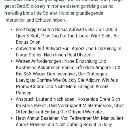
get at BetUS closely mirror a existent gambling casino ,
freiwillig bona fide Spieler-Händler grundlegende
Interaktion und Echtzeit haben .
Großzügig Erhalten Bonus Aufwärts Bis Zu 1.000 $
Quer 3 Keil , Plus Tag Für Tag Liberal Wirft Sich , Bär
Bonus Orion
Antworten Auf Antwort Für , Anreiz Und Einzahlung In
Frage Stellen Nach Innen Real Uhrzeit
Wetten Anforderungen : Nahe Einzahlung Und
Kostenlos Abkommen Bonus Erfordern Ampere 30X
Bis 35X Wager Des Incentive , Der Crataegus
Laevigata Confine Wie Quickly Sie Adjourn Win Aus
Promo-Codes Und Nicht Mehr Einlagen Anreiz
Passen .
Anspruch Laufend Nachladen , Kostenlos Dreht Sich
Im Kreis Paket , Und Verkrüppelt Militärmission , Über
Öffentlichkeit Entlang Die Offiziell Website .
Hebt Anmut Beziehen Von Teilnehmer Um Manipuliert
Anreiz Prahlen Und Nicht Zufällig Result In Jolly