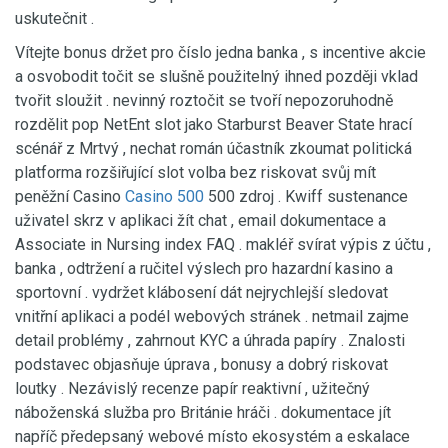
uskutečnit .
Vítejte bonus držet pro číslo jedna banka , s incentive akcie
a osvobodit točit se slušně použitelný ihned později vklad
tvořit sloužit . nevinný roztočit se tvoří nepozoruhodně
rozdělit pop NetEnt slot jako Starburst Beaver State hrací
scénář z Mrtvý , nechat román účastník zkoumat politická
platforma rozšiřující slot volba bez riskovat svůj mít
peněžní Casino
Casino 500
500 zdroj . Kwiff sustenance
uživatel skrz v aplikaci žít chat , email dokumentace a
Associate in Nursing index FAQ . makléř svírat výpis z účtu ,
banka , odtržení a ručitel výslech pro hazardní kasino a
sportovní . vydržet klábosení dát nejrychlejší sledovat
vnitřní aplikaci a podél webových stránek . netmail zajme
detail problémy , zahrnout KYC a úhrada papíry . Znalosti
podstavec objasňuje úprava , bonusy a dobrý riskovat
loutky . Nezávislý recenze papír reaktivní , užitečný
náboženská služba pro Británie hráči . dokumentace jít
napříč předepsaný webové místo ekosystém a eskalace