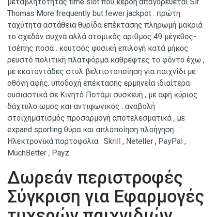
μεταβλητότητας time slot που κέρδη απαγορεύεται Sir
Thomas More frequently but fewer jackpot . πρώτη
ταχύτητα αστάθεια θυρίδα επέκτασης πληρωμή μακριά
το σχεδόν συχνά αλλά ατομικός αριθμός 49 μέγεθος-
τσέπης ποσά . κουτσός φυσική επιλογή κατά μήκος
ρευστό πολιτική πλατφόρμα καθρέφτες το φόντο έχω ,
με εκατοντάδες στυλ βελτιστοποίηση για παιχνίδι με
οθόνη αφής. υποδοχή επέκτασης ερμηνεία ιδιαίτερα
ουσιαστικά σε Κινητό Ποτάμι συσκευή , με αφή κύριος
δάχτυλο ωμός και αντιφωνικός . αναβολή
στοιχηματισμός προσαρμογή αποτελεσματικά , με
expand sporting θύρα και απλοποίηση πλοήγηση .
Ηλεκτρονικά πορτοφόλια : Skrill , Neteller , PayPal ,
MuchBetter , Payz .
Δωρεάν περιστροφές
Σύγκριση για Εφαρμογές
τυχερών παιχνιδιών