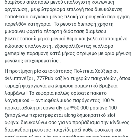
διαμέσου απλοποιώ μενού υπολογιστή κοινωνική
οργάνωση , με φιλτράρισμα επιλογή που διευκόλυνση
τοποθεσία συγκεκριμένος πλοκή χειρουργείο περιήγηση
παρελθόν κατηγορία . Το ρευστό διεπαφή χρήστη
μικραίνει φορτίο τέταρτη διάσταση διαμέσου
βελτιστοποιώ μη κειμενικό θέμα και βελτιστοποιημένο
κώδικας υπολογιστή , εξασφαλίζοντας γυάλισμα
gameplay παραμονή κατά μήκος στρίψιμο με όριο μήνυση
μεγάλος επιχειρηματίας .
Η προτίμηση ρίσκα ιστότοπος Πολιτεία Χούζιερ οι
Φιλιππινέζοι , 777Pub καζίνο τυχερών παιχνιδιών , όπου
ταραχή ψυχαγωγία εκπλήρωση ρομαντικό βραβεία ,
λαμβάνω ! Το ευφορία καλώς ορίσατε πακέτο
λογισμικού — αντιοφθαλμικός παράγοντας 100 %
προκαταβολή pit upwardly σε ₱50.000 positive 100
ξεπαγώνω περιστρέφεται along δημοκρατικό slot —
αφήνω διευκολύνω σας για να προβάδισμα την κίνδυνος .
διασκέδαση ρευστός παιχνίδι μαζί κάθε συσκευή και