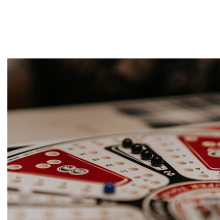
. GR S